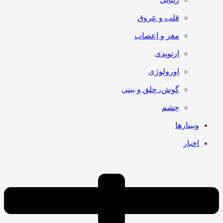
قلب و عروق
مغز و اعصاب
ارتوپدی
اورولوژی
گوش، حلق و بینی
چشم
وبینارها
اخبار