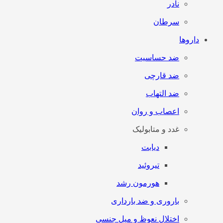
نادر
سرطان
داروها
ضد حساسیت
ضد قارچی
ضد التهاب
اعصاب و روان
غدد و متابولیک
دیابت
تیروئید
هورمون رشد
باروری و ضد بارداری
اختلال نعوظ و میل جنسی