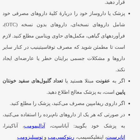
قرار دهید.
پزشک یا داروساز خود را دربارۀ کلیۀ داروهای مصرفی خود
شامل داروهای نسخه‌ای، داروهای بدون نسخه (OTC)،
فرآورده‎های گیاهی، مکمل‌های حاوی ویتامین مطلع کنید. لازم
است تا مطمئن شوید که مصرف توفاسیتینیب در کنار سایر
داروها و مشکلات جسمی برایتان خطر یا عارضه‌ای ایجاد
نکند.
اگر به
عفونت
مبتلا هستید یا
تعداد گلبول‌های سفید خونتان
پایین
است، به پزشک معالج اطلاع دهید.
اگر داروی ریفامپین مصرف می‌کنید، پزشک را مطلع کنید.
در صورتی که هر یک از داروهای نام‌برده را استفاده می‌کنید،
به پزشک خود بگویید: آباتاسپت،
آدالیمومب
، آناکینرا،
اتانرسپت
، اینفلیکسیمب،
ریتوکسی‌مب
و
توسیلیزومب