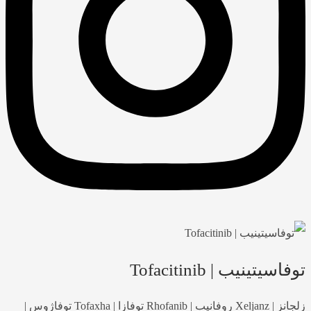
توفاسیتینیب | Tofacitinib
زلجانز | Xeljanz روفانیب | Rhofanib توفازا | Tofaxha توفاژوس |