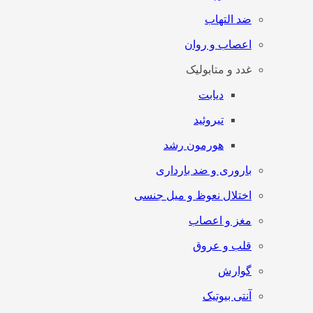
ضد التهاب
اعصاب و روان
غدد و متابولیک
دیابت
تیروئید
هورمون رشد
باروری و ضد بارداری
اختلال نعوظ و میل جنسی
مغز و اعصاب
قلب و عروق
گوارش
آنتی‌ بیوتیک