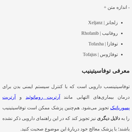
-
اندازه متن
+
زلجانز | Xeljanz
روفانیب | Rhofanib
توفازا | Tofaxha
توفاژوس | Tofajus
معرفی توفاسیتینیب
توفاسیتینسب دارویی است که با کنترل سیستم ایمنی بدن برای
درمان بیماری‌های التهابی مانند
آرتریت روماتوئید
و
آرتریت
پسوریاتیک
تجویز می‌شود. هم‌چنین پزشک ممکن است توفاسیتینیب
را به
دلایل دیگری
نیز تجویز کند که در این راهنمای دارویی ذکر نشده
باشند؛ با پزشک معالج خود دربارهٔ این موضوع صحبت کنید.