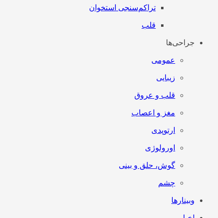
تراکم‌سنجی استخوان
قلب
جراحی‌ها
عمومی
زیبایی
قلب و عروق
مغز و اعصاب
ارتوپدی
اورولوژی
گوش، حلق و بینی
چشم
وبینارها
اخبار