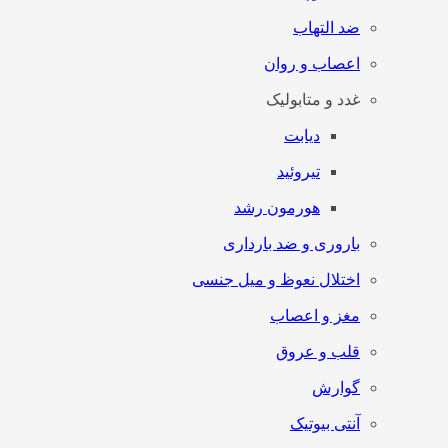
ضد التهاب
اعصاب و روان
غدد و متابولیک
دیابت
تیروئید
هورمون رشد
باروری و ضد بارداری
اختلال نعوظ و میل جنسی
مغز و اعصاب
قلب و عروق
گوارش
آنتی‌ بیوتیک