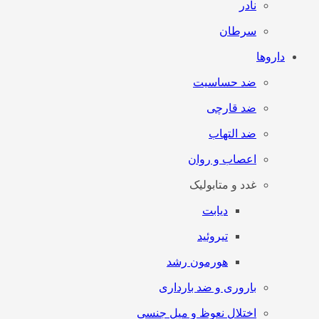
نادر
سرطان
داروها
ضد حساسیت
ضد قارچی
ضد التهاب
اعصاب و روان
غدد و متابولیک
دیابت
تیروئید
هورمون رشد
باروری و ضد بارداری
اختلال نعوظ و میل جنسی