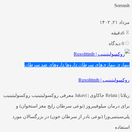
Soroush
مرداد ۲۱, ۱۴۰۲
6
دقیقه
0
دیدگاه
بیماری
بیماری‌های سرطان
داروها
داروهای ضد سرطان
روکسولیتینیب | Ruxolitinib
ریلاتا | Relata جاکاوی | Jakavi معرفی روکسولیتینیب روکسولیتینیب
برای درمان میلوفیبروز (نوعی سرطان رایج مغز استخوان) و
پلی‌سیتمی‌ورا (نوعی نادر از سرطان خون) در بزرگسالان مورد
استفاده