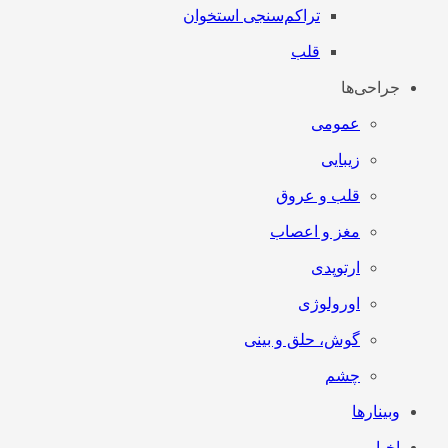
تراکم‌سنجی استخوان
قلب
جراحی‌ها
عمومی
زیبایی
قلب و عروق
مغز و اعصاب
ارتوپدی
اورولوژی
گوش، حلق و بینی
چشم
وبینارها
اخبار