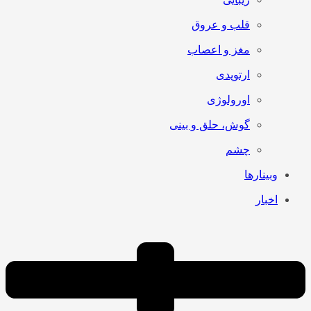
قلب و عروق
مغز و اعصاب
ارتوپدی
اورولوژی
گوش، حلق و بینی
چشم
وبینارها
اخبار