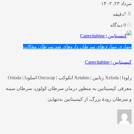
مرداد ۲۳, ۱۴۰۲
7
دقیقه
0
دیدگاه
بیماری
بیماری‌های سرطان
داروهای ضد سرطان
مقالات
کپسیتابین | Capecitabine
زلودا | Xeloda زتابین | Xetabin انکوکپ | Oncocap اسلودا | Osloda
معرفی کپسیتابین به منظور درمان سرطان کولون، سرطان سینه
و سرطان رودۀ بزرگ، از کپسیتابین به‌تنهایی