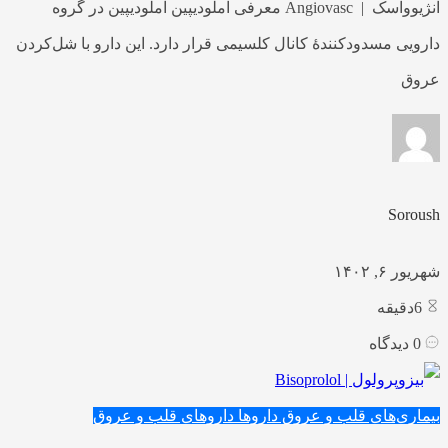
آنژیوواسک | Angiovasc معرفی آملودیپین آملودیپین در گروه
دارویی مسدودکنندهٔ کانال کلسیمی قرار دارد. این دارو با شل‌کردن
عروق
Soroush
شهریور ۶, ۱۴۰۲
6
دقیقه
0
دیدگاه
بیماری‌های قلب و عروق
داروها
داروهای قلب و عروق