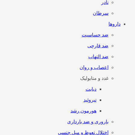
نادر
سرطان
داروها
ضد حساسیت
ضد قارچی
ضد التهاب
اعصاب و روان
غدد و متابولیک
دیابت
تیروئید
هورمون رشد
باروری و ضد بارداری
اختلال نعوظ و میل جنسی