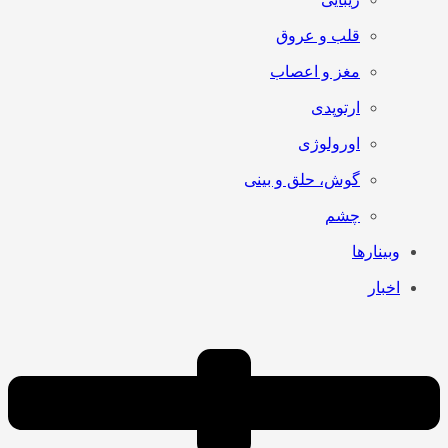
قلب و عروق
مغز و اعصاب
ارتوپدی
اورولوژی
گوش، حلق و بینی
چشم
وبینارها
اخبار