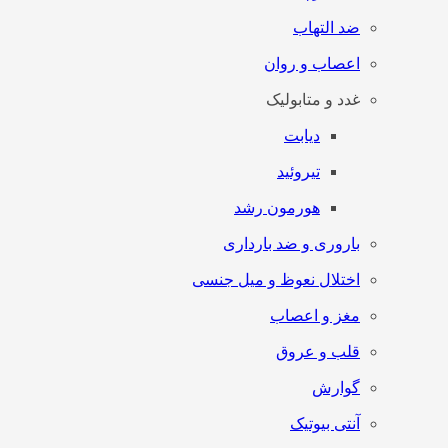
ضد التهاب
اعصاب و روان
غدد و متابولیک
دیابت
تیروئید
هورمون رشد
باروری و ضد بارداری
اختلال نعوظ و میل جنسی
مغز و اعصاب
قلب و عروق
گوارش
آنتی‌ بیوتیک