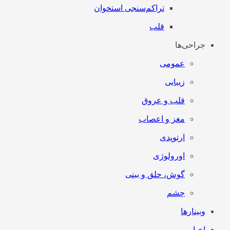
تراکم‌سنجی استخوان
قلب
جراحی‌ها
عمومی
زیبایی
قلب و عروق
مغز و اعصاب
ارتوپدی
اورولوژی
گوش، حلق و بینی
چشم
وبینارها
اخبار