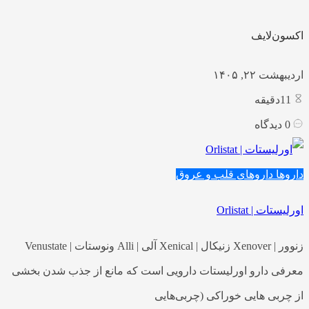
اکسون‌لایف
اردیبهشت ۲۲, ۱۴۰۵
11
دقیقه
0
دیدگاه
داروها
داروهای قلب و عروق
اورلیستات | Orlistat
زنوور | Xenover زنیکال | Xenical آلی | Alli ونوستات | Venustate
معرفی دارو اورلیستات دارویی است که مانع از جذب شدن بخشی
از چربی هایی خوراکی (چربی‌هایی