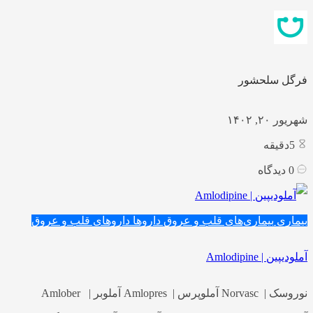
فرگل سلحشور
شهریور ۲۰, ۱۴۰۲
5
دقیقه
0
دیدگاه
بیماری
بیماری‌های قلب و عروق
داروها
داروهای قلب و عروق
آملودیپین | Amlodipine
نوروسک | Norvasc آملوپرس | Amlopres آملوبر | Amlober