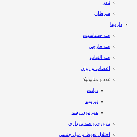
نادر
سرطان
داروها
ضد حساسیت
ضد قارچی
ضد التهاب
اعصاب و روان
غدد و متابولیک
دیابت
تیروئید
هورمون رشد
باروری و ضد بارداری
اختلال نعوظ و میل جنسی