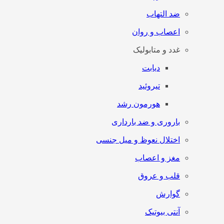
ضد التهاب
اعصاب و روان
غدد و متابولیک
دیابت
تیروئید
هورمون رشد
باروری و ضد بارداری
اختلال نعوظ و میل جنسی
مغز و اعصاب
قلب و عروق
گوارش
آنتی‌ بیوتیک