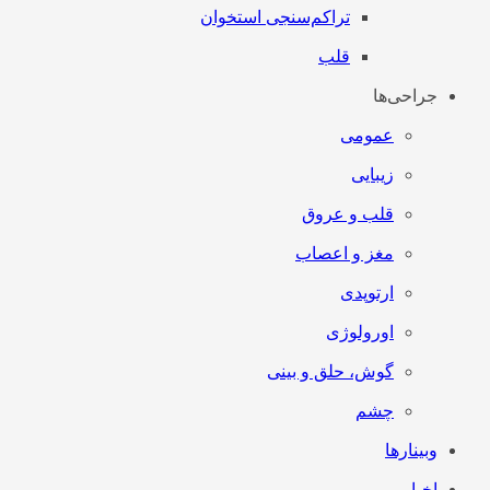
تراکم‌سنجی استخوان
قلب
جراحی‌ها
عمومی
زیبایی
قلب و عروق
مغز و اعصاب
ارتوپدی
اورولوژی
گوش، حلق و بینی
چشم
وبینارها
اخبار