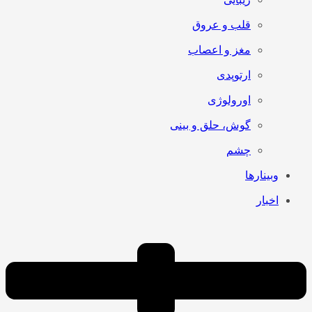
قلب و عروق
مغز و اعصاب
ارتوپدی
اورولوژی
گوش، حلق و بینی
چشم
وبینارها
اخبار