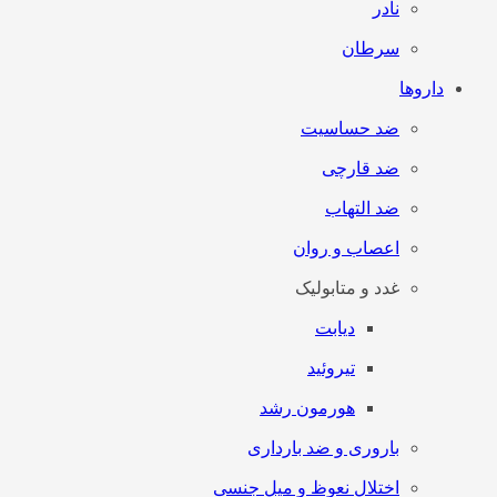
نادر
سرطان
داروها
ضد حساسیت
ضد قارچی
ضد التهاب
اعصاب و روان
غدد و متابولیک
دیابت
تیروئید
هورمون رشد
باروری و ضد بارداری
اختلال نعوظ و میل جنسی