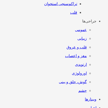
تراکم‌سنجی استخوان
قلب
جراحی‌ها
عمومی
زیبایی
قلب و عروق
مغز و اعصاب
ارتوپدی
اورولوژی
گوش، حلق و بینی
چشم
وبینارها
اخبار