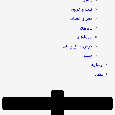
قلب و عروق
مغز و اعصاب
ارتوپدی
اورولوژی
گوش، حلق و بینی
چشم
وبینارها
اخبار