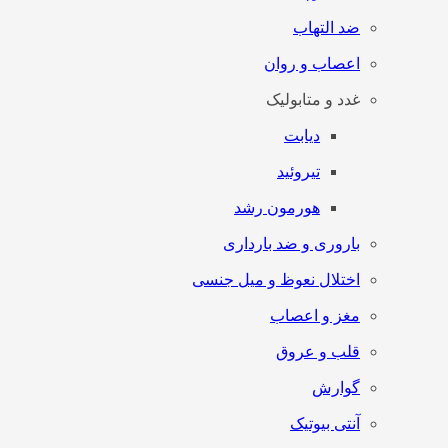
ضد التهاب
اعصاب و روان
غدد و متابولیک
دیابت
تیروئید
هورمون رشد
باروری و ضد بارداری
اختلال نعوظ و میل جنسی
مغز و اعصاب
قلب و عروق
گوارش
آنتی‌ بیوتیک