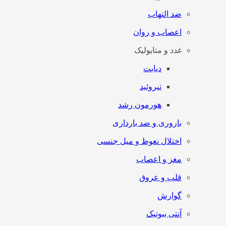
ضد التهاب
اعصاب و روان
غدد و متابولیک
دیابت
تیروئید
هورمون رشد
باروری و ضد بارداری
اختلال نعوظ و میل جنسی
مغز و اعصاب
قلب و عروق
گوارش
آنتی‌ بیوتیک