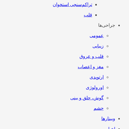
تراکم‌سنجی استخوان
قلب
جراحی‌ها
عمومی
زیبایی
قلب و عروق
مغز و اعصاب
ارتوپدی
اورولوژی
گوش، حلق و بینی
چشم
وبینارها
اخبار