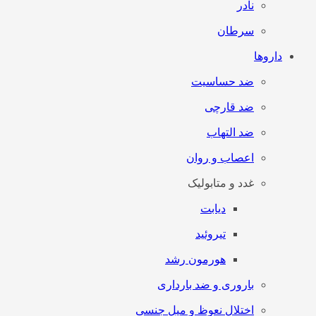
نادر
سرطان
داروها
ضد حساسیت
ضد قارچی
ضد التهاب
اعصاب و روان
غدد و متابولیک
دیابت
تیروئید
هورمون رشد
باروری و ضد بارداری
اختلال نعوظ و میل جنسی