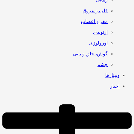
قلب و عروق
مغز و اعصاب
ارتوپدی
اورولوژی
گوش، حلق و بینی
چشم
وبینارها
اخبار