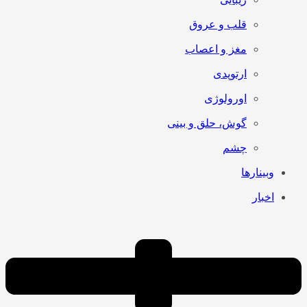
قلب و عروق
مغز و اعصاب
ارتوپدی
اورولوژی
گوش، حلق و بینی
چشم
وبینارها
اخبار