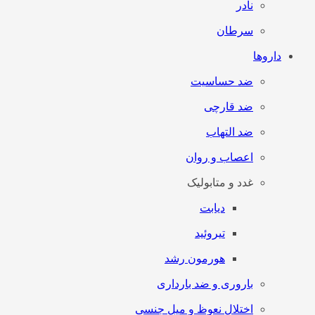
نادر
سرطان
داروها
ضد حساسیت
ضد قارچی
ضد التهاب
اعصاب و روان
غدد و متابولیک
دیابت
تیروئید
هورمون رشد
باروری و ضد بارداری
اختلال نعوظ و میل جنسی