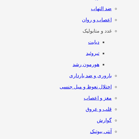
ضد التهاب
اعصاب و روان
غدد و متابولیک
دیابت
تیروئید
هورمون رشد
باروری و ضد بارداری
اختلال نعوظ و میل جنسی
مغز و اعصاب
قلب و عروق
گوارش
آنتی‌ بیوتیک