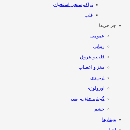
تراکم‌سنجی استخوان
قلب
جراحی‌ها
عمومی
زیبایی
قلب و عروق
مغز و اعصاب
ارتوپدی
اورولوژی
گوش، حلق و بینی
چشم
وبینارها
اخبار