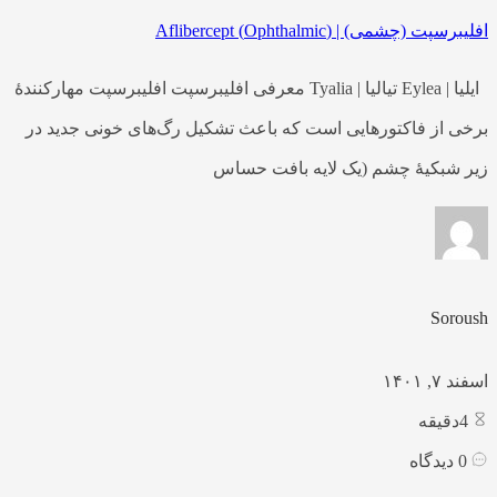
افلیبرسپت (چشمی) | (Ophthalmic) Aflibercept
ایلیا | Eylea تیالیا | Tyalia معرفی افلیبرسپت افلیبرسپت مهارکنندهٔ
برخی از فاکتورهایی است که باعث تشکیل رگ‌های خونی جدید در
زیر شبکیهٔ چشم (یک لایه بافت حساس
Soroush
اسفند ۷, ۱۴۰۱
4
دقیقه
0
دیدگاه