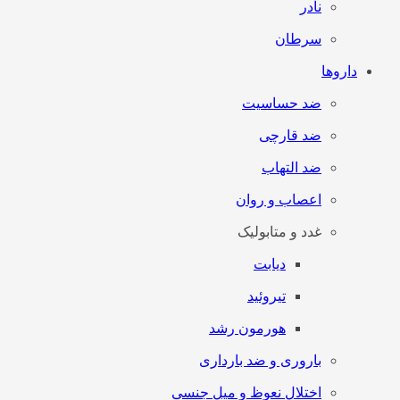
نادر
سرطان
داروها
ضد حساسیت
ضد قارچی
ضد التهاب
اعصاب و روان
غدد و متابولیک
دیابت
تیروئید
هورمون رشد
باروری و ضد بارداری
اختلال نعوظ و میل جنسی