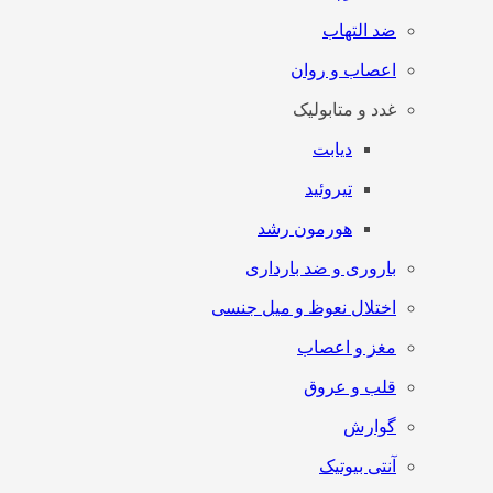
ضد التهاب
اعصاب و روان
غدد و متابولیک
دیابت
تیروئید
هورمون رشد
باروری و ضد بارداری
اختلال نعوظ و میل جنسی
مغز و اعصاب
قلب و عروق
گوارش
آنتی‌ بیوتیک