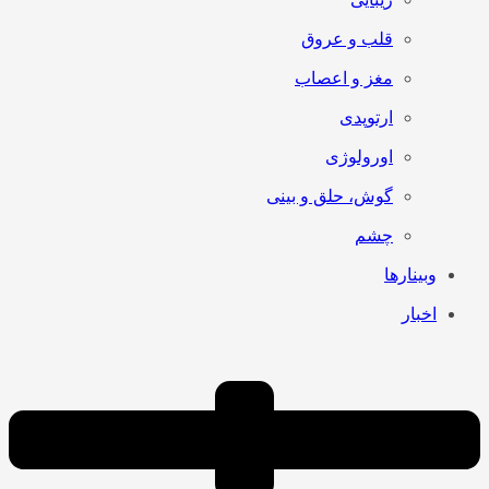
قلب و عروق
مغز و اعصاب
ارتوپدی
اورولوژی
گوش، حلق و بینی
چشم
وبینارها
اخبار