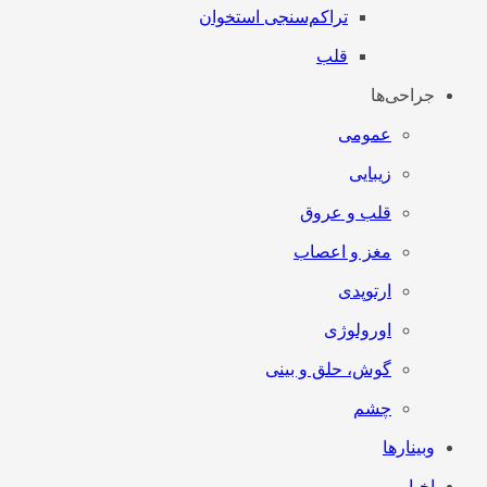
تراکم‌سنجی استخوان
قلب
جراحی‌ها
عمومی
زیبایی
قلب و عروق
مغز و اعصاب
ارتوپدی
اورولوژی
گوش، حلق و بینی
چشم
وبینارها
اخبار