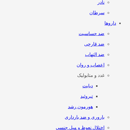
نادر
سرطان
داروها
ضد حساسیت
ضد قارچی
ضد التهاب
اعصاب و روان
غدد و متابولیک
دیابت
تیروئید
هورمون رشد
باروری و ضد بارداری
اختلال نعوظ و میل جنسی