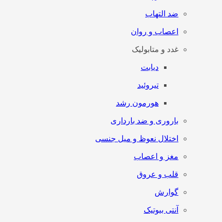
ضد التهاب
اعصاب و روان
غدد و متابولیک
دیابت
تیروئید
هورمون رشد
باروری و ضد بارداری
اختلال نعوظ و میل جنسی
مغز و اعصاب
قلب و عروق
گوارش
آنتی‌ بیوتیک