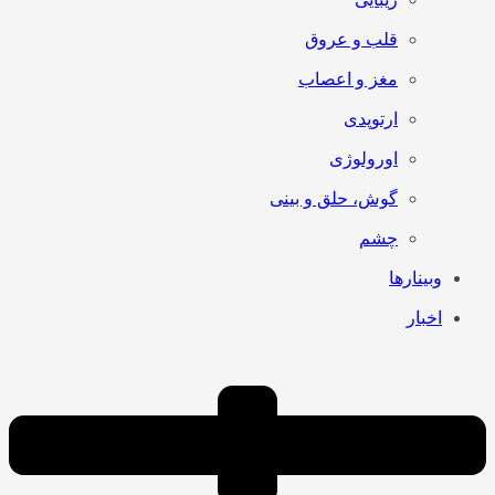
قلب و عروق
مغز و اعصاب
ارتوپدی
اورولوژی
گوش، حلق و بینی
چشم
وبینارها
اخبار