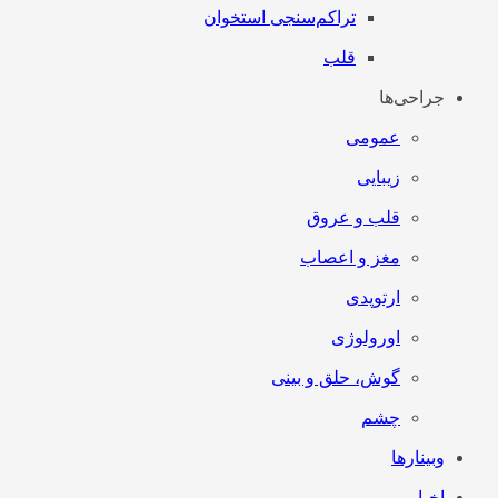
تراکم‌سنجی استخوان
قلب
جراحی‌ها
عمومی
زیبایی
قلب و عروق
مغز و اعصاب
ارتوپدی
اورولوژی
گوش، حلق و بینی
چشم
وبینارها
اخبار