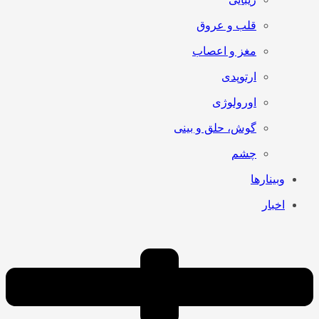
قلب و عروق
مغز و اعصاب
ارتوپدی
اورولوژی
گوش، حلق و بینی
چشم
وبینارها
اخبار