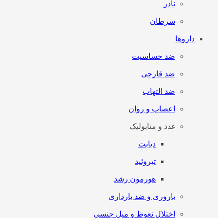
نادر
سرطان
داروها
ضد حساسیت
ضد قارچی
ضد التهاب
اعصاب و روان
غدد و متابولیک
دیابت
تیروئید
هورمون رشد
باروری و ضد بارداری
اختلال نعوظ و میل جنسی