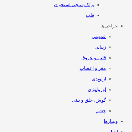
تراکم‌سنجی استخوان
قلب
جراحی‌ها
عمومی
زیبایی
قلب و عروق
مغز و اعصاب
ارتوپدی
اورولوژی
گوش، حلق و بینی
چشم
وبینارها
اخبار