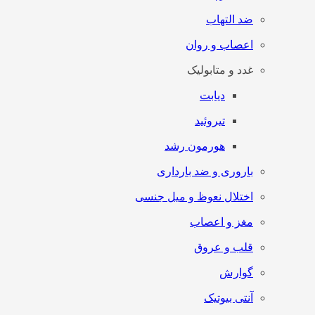
ضد التهاب
اعصاب و روان
غدد و متابولیک
دیابت
تیروئید
هورمون رشد
باروری و ضد بارداری
اختلال نعوظ و میل جنسی
مغز و اعصاب
قلب و عروق
گوارش
آنتی‌ بیوتیک