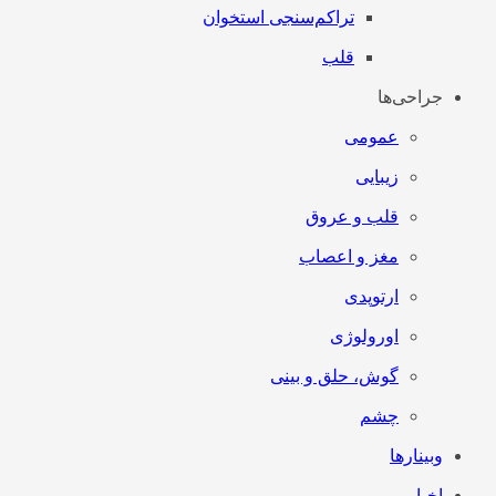
تراکم‌سنجی استخوان
قلب
جراحی‌ها
عمومی
زیبایی
قلب و عروق
مغز و اعصاب
ارتوپدی
اورولوژی
گوش، حلق و بینی
چشم
وبینارها
اخبار