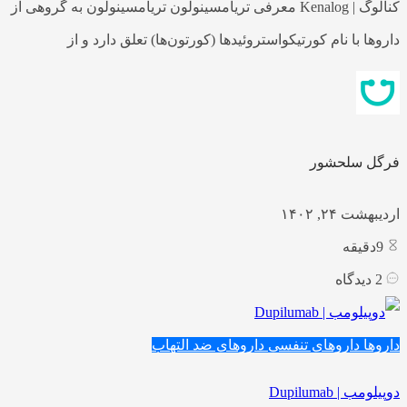
کنالوگ | Kenalog معرفی تریامسینولون تریامسینولون به گروهی از
داروها با نام کورتیکواستروئیدها (کورتون‌ها) تعلق دارد و از
فرگل سلحشور
اردیبهشت ۲۴, ۱۴۰۲
9
دقیقه
2
دیدگاه
داروها
داروهای تنفسی
داروهای ضد التهاب
دوپیلومب | Dupilumab