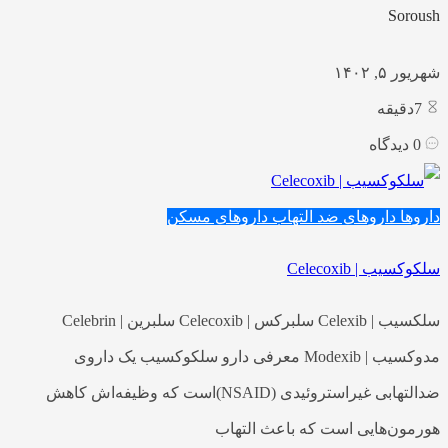
Soroush
شهریور ۵, ۱۴۰۲
7
دقیقه
0
دیدگاه
داروها
داروهای ضد التهاب
داروهای مسکن
سلکوکسیب | Celecoxib
سلکسیب | Celexib سلبرکس | Celecoxib سلبرین | Celebrin
مدوکسیب | Modexib معرفی دارو سلکوکسیب یک داروی
ضدالتهابی غیراستروئیدی (NSAID)است که وظیفه‌اش کاهش
هورمون‌هایی است که باعث التهاب