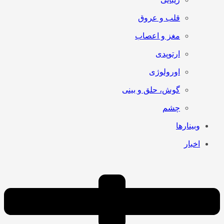
قلب و عروق
مغز و اعصاب
ارتوپدی
اورولوژی
گوش، حلق و بینی
چشم
وبینارها
اخبار