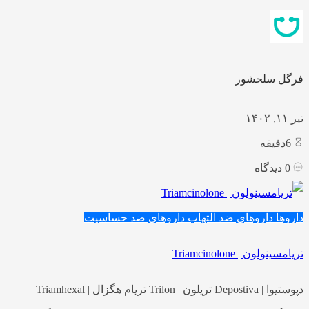
فرگل سلحشور
تیر ۱۱, ۱۴۰۲
6
دقیقه
0
دیدگاه
داروها
داروهای ضد التهاب
داروهای ضد حساسیت
تریامسینولون | Triamcinolone
دپوستیوا | Depostiva تریلون | Trilon تریام هگزال | Triamhexal