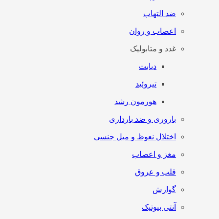
ضد التهاب
اعصاب و روان
غدد و متابولیک
دیابت
تیروئید
هورمون رشد
باروری و ضد بارداری
اختلال نعوظ و میل جنسی
مغز و اعصاب
قلب و عروق
گوارش
آنتی‌ بیوتیک