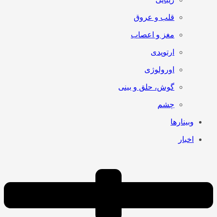
قلب و عروق
مغز و اعصاب
ارتوپدی
اورولوژی
گوش، حلق و بینی
چشم
وبینارها
اخبار