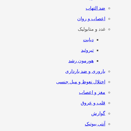
ضد التهاب
اعصاب و روان
غدد و متابولیک
دیابت
تیروئید
هورمون رشد
باروری و ضد بارداری
اختلال نعوظ و میل جنسی
مغز و اعصاب
قلب و عروق
گوارش
آنتی‌ بیوتیک