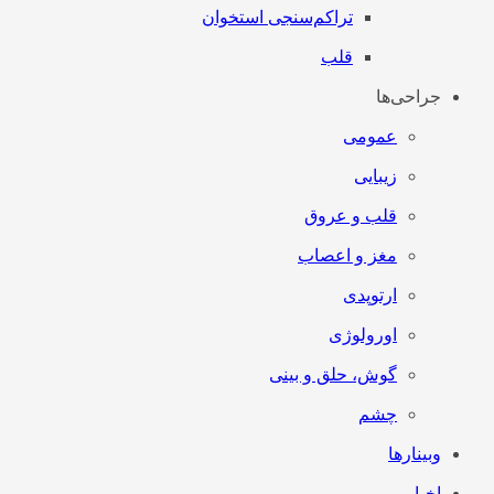
تراکم‌سنجی استخوان
قلب
جراحی‌ها
عمومی
زیبایی
قلب و عروق
مغز و اعصاب
ارتوپدی
اورولوژی
گوش، حلق و بینی
چشم
وبینارها
اخبار