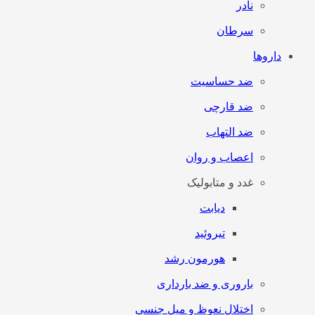
نادر
سرطان
داروها
ضد حساسیت
ضد قارچی
ضد التهاب
اعصاب و روان
غدد و متابولیک
دیابت
تیروئید
هورمون رشد
باروری و ضد بارداری
اختلال نعوظ و میل جنسی