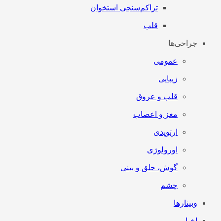
تراکم‌سنجی استخوان
قلب
جراحی‌ها
عمومی
زیبایی
قلب و عروق
مغز و اعصاب
ارتوپدی
اورولوژی
گوش، حلق و بینی
چشم
وبینارها
اخبار