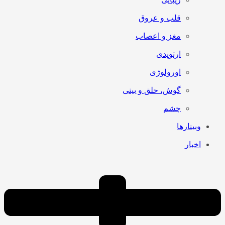
قلب و عروق
مغز و اعصاب
ارتوپدی
اورولوژی
گوش، حلق و بینی
چشم
وبینارها
اخبار