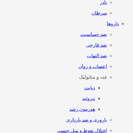
نادر
سرطان
داروها
ضد حساسیت
ضد قارچی
ضد التهاب
اعصاب و روان
غدد و متابولیک
دیابت
تیروئید
هورمون رشد
باروری و ضد بارداری
اختلال نعوظ و میل جنسی