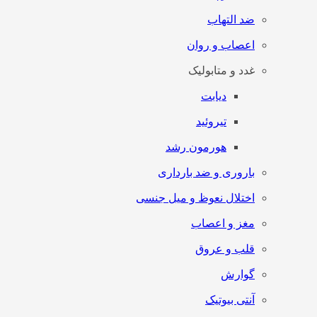
ضد التهاب
اعصاب و روان
غدد و متابولیک
دیابت
تیروئید
هورمون رشد
باروری و ضد بارداری
اختلال نعوظ و میل جنسی
مغز و اعصاب
قلب و عروق
گوارش
آنتی‌ بیوتیک