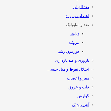
ضد التهاب
اعصاب و روان
غدد و متابولیک
دیابت
تیروئید
هورمون رشد
باروری و ضد بارداری
اختلال نعوظ و میل جنسی
مغز و اعصاب
قلب و عروق
گوارش
آنتی‌ بیوتیک