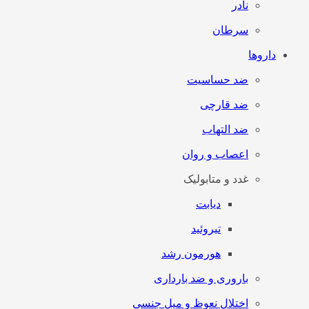
نادر
سرطان
داروها
ضد حساسیت
ضد قارچی
ضد التهاب
اعصاب و روان
غدد و متابولیک
دیابت
تیروئید
هورمون رشد
باروری و ضد بارداری
اختلال نعوظ و میل جنسی