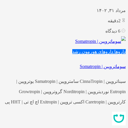
مرداد ۳۱, ۱۴۰۲
2
دقیقه
6
دیدگاه
داروها
داروهای هورمون رشد
سوماتروپین | Somatropin
سیناتروپین | CinnaTropin سامتروپین | Samatropin یوتروپین |
Eutropin نوردیتروپین | Norditropin گروتروپین | Growtropin
کارتروپین | Caretropin اکسی تروپین | Exitropin اچ اچ تی | HHT پی