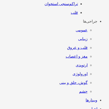
تراکم‌سنجی استخوان
قلب
جراحی‌ها
عمومی
زیبایی
قلب و عروق
مغز و اعصاب
ارتوپدی
اورولوژی
گوش، حلق و بینی
چشم
وبینارها
اخبار