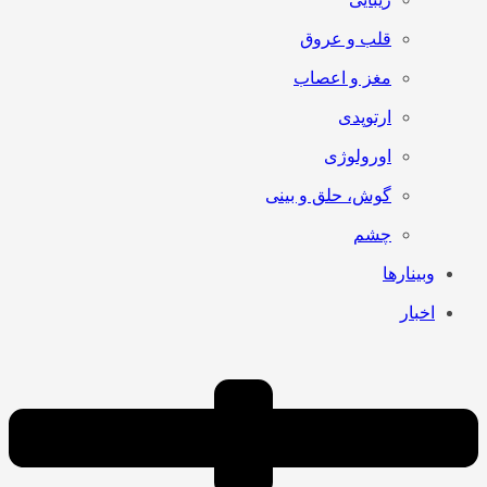
قلب و عروق
مغز و اعصاب
ارتوپدی
اورولوژی
گوش، حلق و بینی
چشم
وبینارها
اخبار