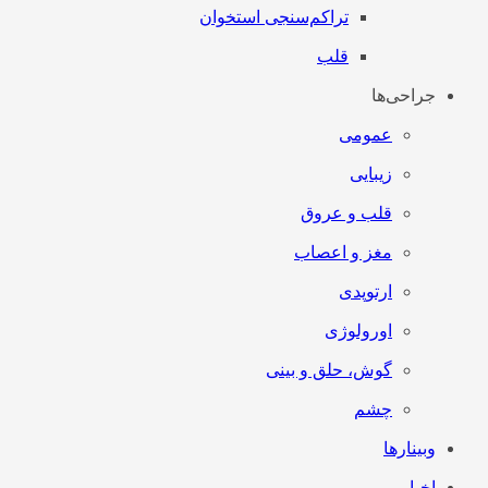
تراکم‌سنجی استخوان
قلب
جراحی‌ها
عمومی
زیبایی
قلب و عروق
مغز و اعصاب
ارتوپدی
اورولوژی
گوش، حلق و بینی
چشم
وبینارها
اخبار