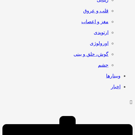
قلب و عروق
مغز و اعصاب
ارتوپدی
اورولوژی
گوش، حلق و بینی
چشم
وبینارها
اخبار