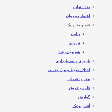
ضد التهاب
اعصاب و روان
غدد و متابولیک
دیابت
تیروئید
هورمون رشد
باروری و ضد بارداری
اختلال نعوظ و میل جنسی
مغز و اعصاب
قلب و عروق
گوارش
آنتی‌ بیوتیک