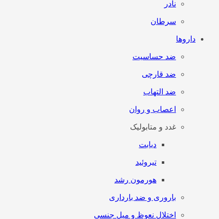
نادر
سرطان
داروها
ضد حساسیت
ضد قارچی
ضد التهاب
اعصاب و روان
غدد و متابولیک
دیابت
تیروئید
هورمون رشد
باروری و ضد بارداری
اختلال نعوظ و میل جنسی