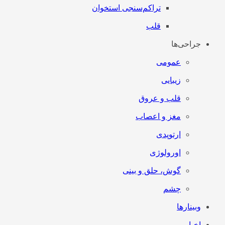
تراکم‌سنجی استخوان
قلب
جراحی‌ها
عمومی
زیبایی
قلب و عروق
مغز و اعصاب
ارتوپدی
اورولوژی
گوش، حلق و بینی
چشم
وبینارها
اخبار