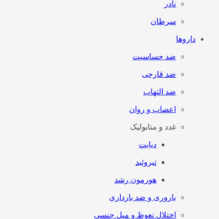
نادر
سرطان
داروها
ضد حساسیت
ضد قارچی
ضد التهاب
اعصاب و روان
غدد و متابولیک
دیابت
تیروئید
هورمون رشد
باروری و ضد بارداری
اختلال نعوظ و میل جنسی