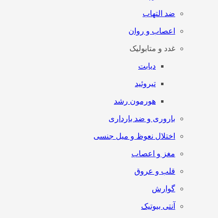
ضد التهاب
اعصاب و روان
غدد و متابولیک
دیابت
تیروئید
هورمون رشد
باروری و ضد بارداری
اختلال نعوظ و میل جنسی
مغز و اعصاب
قلب و عروق
گوارش
آنتی‌ بیوتیک