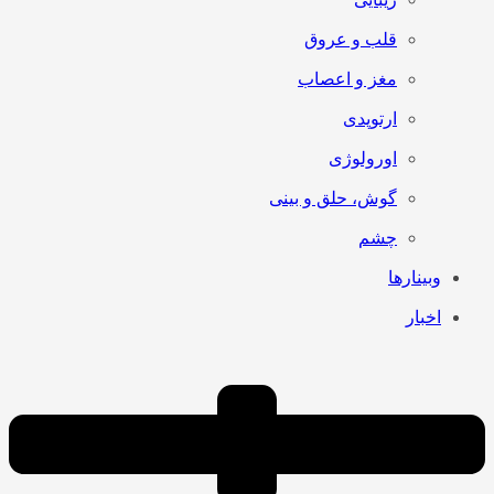
قلب و عروق
مغز و اعصاب
ارتوپدی
اورولوژی
گوش، حلق و بینی
چشم
وبینارها
اخبار