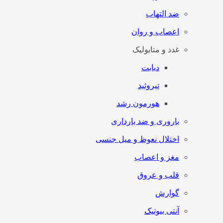
ضد التهاب
اعصاب و روان
غدد و متابولیک
دیابت
تیروئید
هورمون رشد
باروری و ضد بارداری
اختلال نعوظ و میل جنسی
مغز و اعصاب
قلب و عروق
گوارش
آنتی‌ بیوتیک