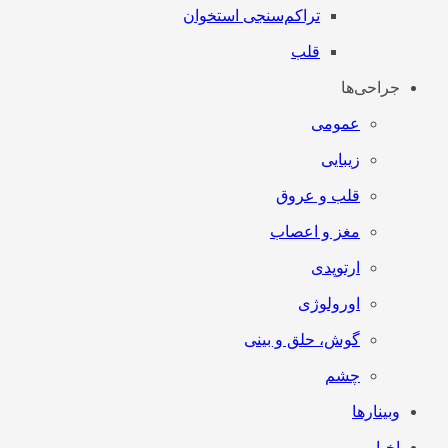
تراکم‌سنجی استخوان
قلب
جراحی‌ها
عمومی
زیبایی
قلب و عروق
مغز و اعصاب
ارتوپدی
اورولوژی
گوش، حلق و بینی
چشم
وبینارها
اخبار