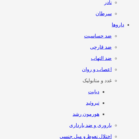
نادر
سرطان
داروها
ضد حساسیت
ضد قارچی
ضد التهاب
اعصاب و روان
غدد و متابولیک
دیابت
تیروئید
هورمون رشد
باروری و ضد بارداری
اختلال نعوظ و میل جنسی