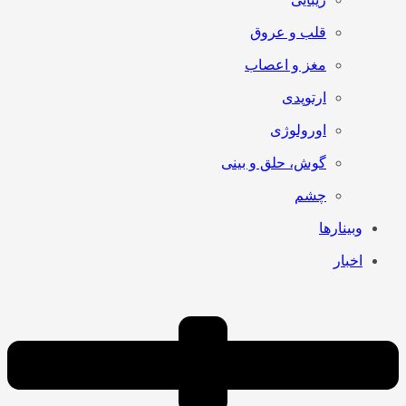
قلب و عروق
مغز و اعصاب
ارتوپدی
اورولوژی
گوش، حلق و بینی
چشم
وبینارها
اخبار