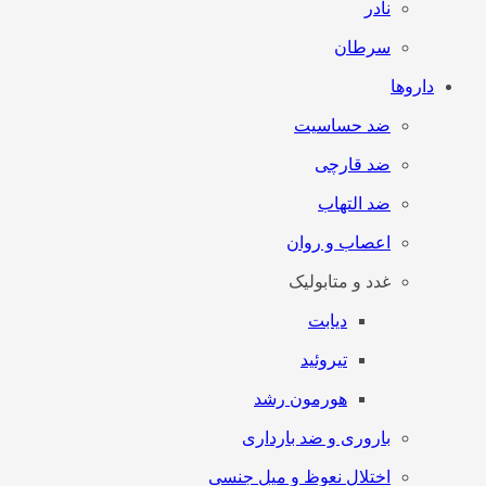
نادر
سرطان
داروها
ضد حساسیت
ضد قارچی
ضد التهاب
اعصاب و روان
غدد و متابولیک
دیابت
تیروئید
هورمون رشد
باروری و ضد بارداری
اختلال نعوظ و میل جنسی