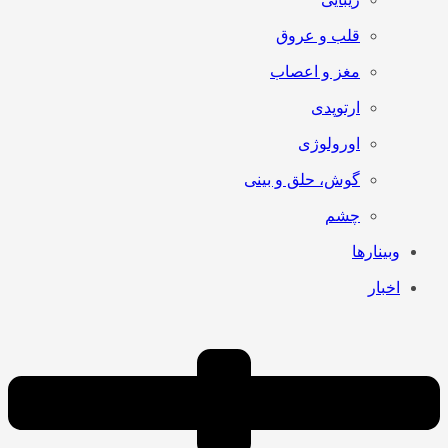
قلب و عروق
مغز و اعصاب
ارتوپدی
اورولوژی
گوش، حلق و بینی
چشم
وبینارها
اخبار