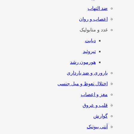
ضد التهاب
اعصاب و روان
غدد و متابولیک
دیابت
تیروئید
هورمون رشد
باروری و ضد بارداری
اختلال نعوظ و میل جنسی
مغز و اعصاب
قلب و عروق
گوارش
آنتی‌ بیوتیک