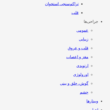
تراکم‌سنجی استخوان
قلب
جراحی‌ها
عمومی
زیبایی
قلب و عروق
مغز و اعصاب
ارتوپدی
اورولوژی
گوش، حلق و بینی
چشم
وبینارها
اخبار