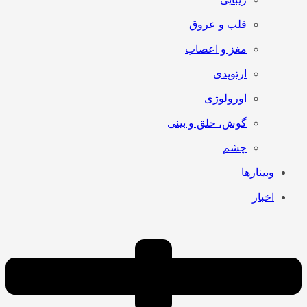
قلب و عروق
مغز و اعصاب
ارتوپدی
اورولوژی
گوش، حلق و بینی
چشم
وبینارها
اخبار