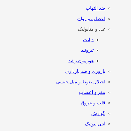
ضد التهاب
اعصاب و روان
غدد و متابولیک
دیابت
تیروئید
هورمون رشد
باروری و ضد بارداری
اختلال نعوظ و میل جنسی
مغز و اعصاب
قلب و عروق
گوارش
آنتی‌ بیوتیک