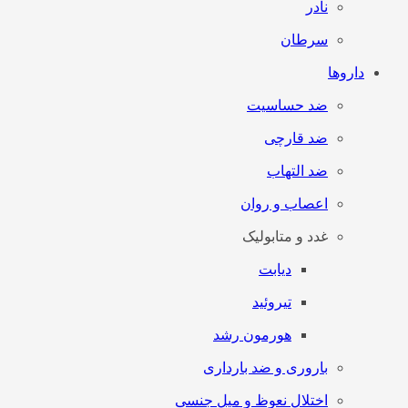
نادر
سرطان
داروها
ضد حساسیت
ضد قارچی
ضد التهاب
اعصاب و روان
غدد و متابولیک
دیابت
تیروئید
هورمون رشد
باروری و ضد بارداری
اختلال نعوظ و میل جنسی