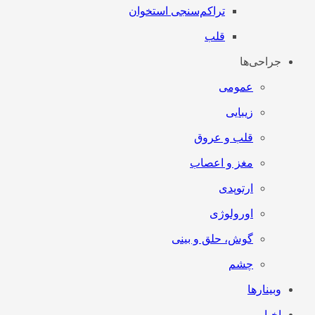
تراکم‌سنجی استخوان
قلب
جراحی‌ها
عمومی
زیبایی
قلب و عروق
مغز و اعصاب
ارتوپدی
اورولوژی
گوش، حلق و بینی
چشم
وبینارها
اخبار