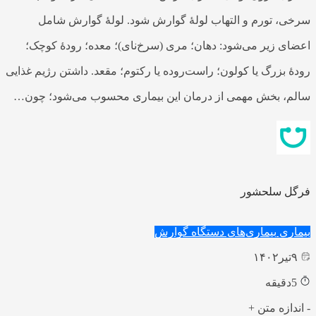
سرخی، تورم و التهاب لولۀ گوارش شود. لولۀ گوارش شامل
اعضای زیر می‌شود: دهان؛ مری (سرخ‌نای)؛ معده؛ رودۀ کوچک؛
رودۀ بزرگ یا کولون؛ راست‌روده یا رکتوم؛ مقعد. داشتن رژیم غذایی
سالم، بخش مهمی از درمان این بیماری محسوب می‌شود؛ چون…
فرگل سلحشور
بیماری
بیماری‌های دستگاه گوارش
۹
تیر
۱۴۰۲
5
دقیقه
-
اندازه متن
+