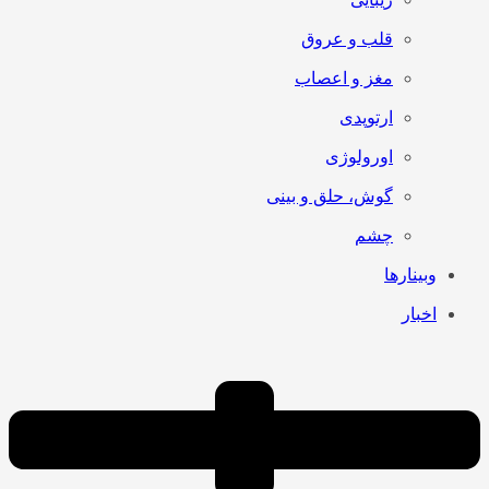
قلب و عروق
مغز و اعصاب
ارتوپدی
اورولوژی
گوش، حلق و بینی
چشم
وبینارها
اخبار