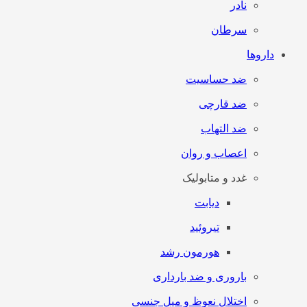
نادر
سرطان
داروها
ضد حساسیت
ضد قارچی
ضد التهاب
اعصاب و روان
غدد و متابولیک
دیابت
تیروئید
هورمون رشد
باروری و ضد بارداری
اختلال نعوظ و میل جنسی