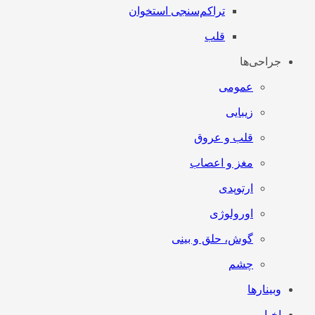
تراکم‌سنجی استخوان
قلب
جراحی‌ها
عمومی
زیبایی
قلب و عروق
مغز و اعصاب
ارتوپدی
اورولوژی
گوش، حلق و بینی
چشم
وبینارها
اخبار