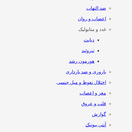
ضد التهاب
اعصاب و روان
غدد و متابولیک
دیابت
تیروئید
هورمون رشد
باروری و ضد بارداری
اختلال نعوظ و میل جنسی
مغز و اعصاب
قلب و عروق
گوارش
آنتی‌ بیوتیک