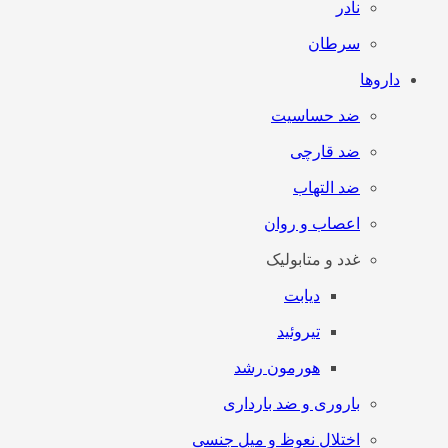
نادر
سرطان
داروها
ضد حساسیت
ضد قارچی
ضد التهاب
اعصاب و روان
غدد و متابولیک
دیابت
تیروئید
هورمون رشد
باروری و ضد بارداری
اختلال نعوظ و میل جنسی