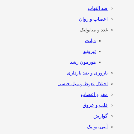
ضد التهاب
اعصاب و روان
غدد و متابولیک
دیابت
تیروئید
هورمون رشد
باروری و ضد بارداری
اختلال نعوظ و میل جنسی
مغز و اعصاب
قلب و عروق
گوارش
آنتی‌ بیوتیک