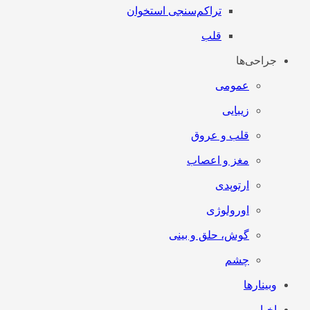
تراکم‌سنجی استخوان
قلب
جراحی‌ها
عمومی
زیبایی
قلب و عروق
مغز و اعصاب
ارتوپدی
اورولوژی
گوش، حلق و بینی
چشم
وبینارها
اخبار