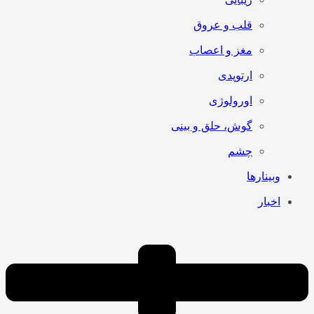
قلب و عروق
مغز و اعصاب
ارتوپدی
اورولوژی
گوش، حلق و بینی
چشم
وبینارها
اخبار