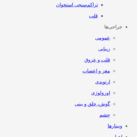
تراکم‌سنجی استخوان
قلب
جراحی‌ها
عمومی
زیبایی
قلب و عروق
مغز و اعصاب
ارتوپدی
اورولوژی
گوش، حلق و بینی
چشم
وبینارها
اخبار