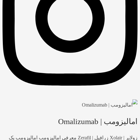
امالیزومب | Omalizumab
زولایر | Xolair زرافیل | Zerafil معرفی امالیزومب امالیزومب یک