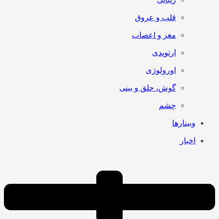
قلب و عروق
مغز و اعصاب
ارتوپدی
اورولوژی
گوش، حلق و بینی
چشم
وبینارها
اخبار