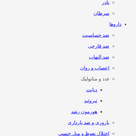
نادر
سرطان
داروها
ضد حساسیت
ضد قارچی
ضد التهاب
اعصاب و روان
غدد و متابولیک
دیابت
تیروئید
هورمون رشد
باروری و ضد بارداری
اختلال نعوظ و میل جنسی