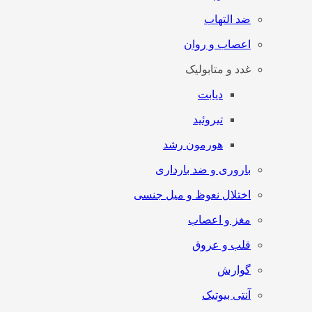
ضد التهاب
اعصاب و روان
غدد و متابولیک
دیابت
تیروئید
هورمون رشد
باروری و ضد بارداری
اختلال نعوظ و میل جنسی
مغز و اعصاب
قلب و عروق
گوارش
آنتی‌ بیوتیک