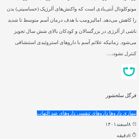
مونوکلونال آنتی‌بادی است که واکنش‌های آلرژیک (حساسیتی) بدن
را کاهش می‌دهد. امالیزومب با هدف درمان آسم متوسط تا شدید
ناشی از آلرژی در بزرگسالان و کودکان بالای شش سال تجویز
می‌شود. زمانیکه علائم آسم با داروهای استروئیدی استنشاقی
کنترل نشود،…
فرگل سلحشور
بیماری
داروها
داروهای تنفسی
داروهای ضد التهاب
۸
اسفند
۱۴۰۱
6
دقیقه