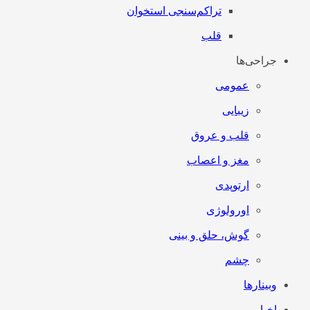
تراکم‌سنجی استخوان
قلب
جراحی‌ها
عمومی
زیبایی
قلب و عروق
مغز و اعصاب
ارتوپدی
اورولوژی
گوش، حلق و بینی
چشم
وبینارها
اخبار