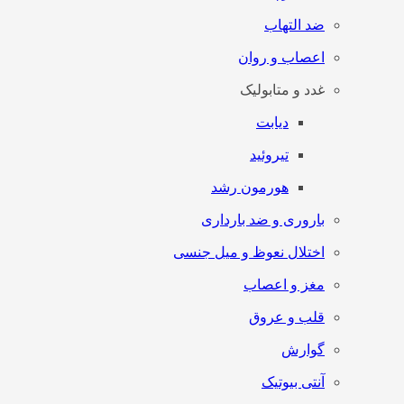
ضد التهاب
اعصاب و روان
غدد و متابولیک
دیابت
تیروئید
هورمون رشد
باروری و ضد بارداری
اختلال نعوظ و میل جنسی
مغز و اعصاب
قلب و عروق
گوارش
آنتی‌ بیوتیک