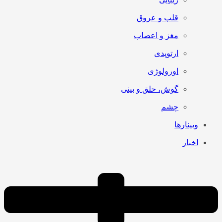
قلب و عروق
مغز و اعصاب
ارتوپدی
اورولوژی
گوش، حلق و بینی
چشم
وبینارها
اخبار