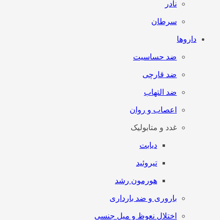
نادر
سرطان
داروها
ضد حساسیت
ضد قارچی
ضد التهاب
اعصاب و روان
غدد و متابولیک
دیابت
تیروئید
هورمون رشد
باروری و ضد بارداری
اختلال نعوظ و میل جنسی