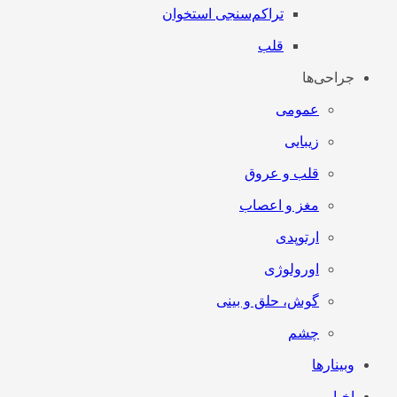
تراکم‌سنجی استخوان
قلب
جراحی‌ها
عمومی
زیبایی
قلب و عروق
مغز و اعصاب
ارتوپدی
اورولوژی
گوش، حلق و بینی
چشم
وبینارها
اخبار