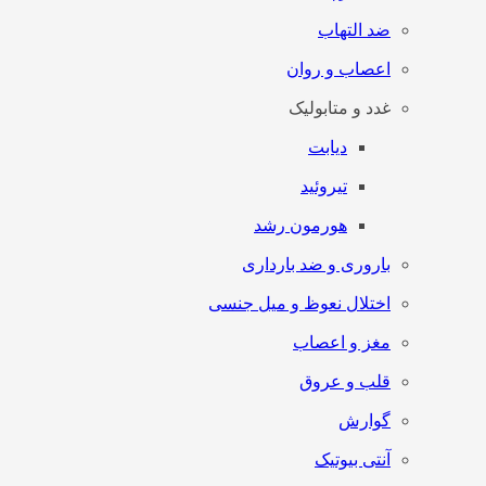
ضد التهاب
اعصاب و روان
غدد و متابولیک
دیابت
تیروئید
هورمون رشد
باروری و ضد بارداری
اختلال نعوظ و میل جنسی
مغز و اعصاب
قلب و عروق
گوارش
آنتی‌ بیوتیک