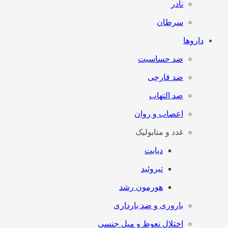
نادر
سرطان
داروها
ضد حساسیت
ضد قارچی
ضد التهاب
اعصاب و روان
غدد و متابولیک
دیابت
تیروئید
هورمون رشد
باروری و ضد بارداری
اختلال نعوظ و میل جنسی