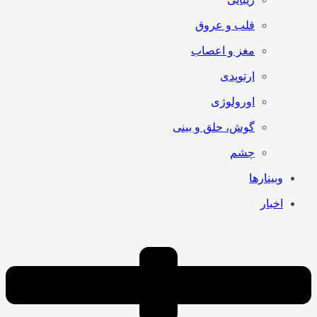
قلب و عروق
مغز و اعصاب
ارتوپدی
اورولوژی
گوش، حلق و بینی
چشم
وبینارها
اخبار