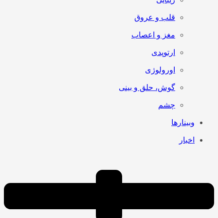
قلب و عروق
مغز و اعصاب
ارتوپدی
اورولوژی
گوش، حلق و بینی
چشم
وبینارها
اخبار