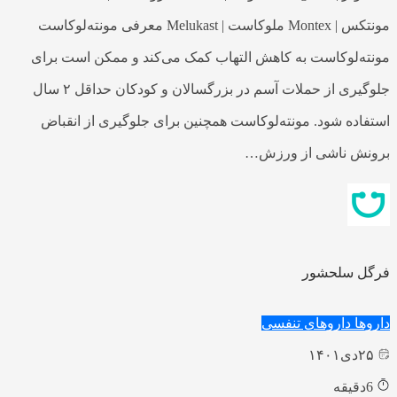
مونتکس | Montex ملوکاست | Melukast معرفی مونته‌لوکاست
مونته‌لوکاست به کاهش التهاب کمک می‌کند و ممکن است برای
جلوگیری از حملات آسم در بزرگسالان و کودکان حداقل ۲ سال
استفاده شود. مونته‌لوکاست همچنین برای جلوگیری از انقباض
برونش ناشی از ورزش…
فرگل سلحشور
داروها
داروهای تنفسی
۲۵
دی
۱۴۰۱
6
دقیقه