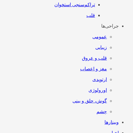
تراکم‌سنجی استخوان
قلب
جراحی‌ها
عمومی
زیبایی
قلب و عروق
مغز و اعصاب
ارتوپدی
اورولوژی
گوش، حلق و بینی
چشم
وبینارها
اخبار