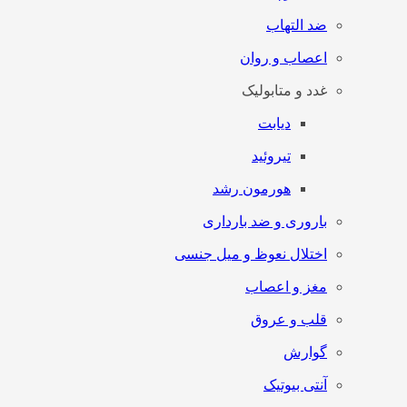
ضد التهاب
اعصاب و روان
غدد و متابولیک
دیابت
تیروئید
هورمون رشد
باروری و ضد بارداری
اختلال نعوظ و میل جنسی
مغز و اعصاب
قلب و عروق
گوارش
آنتی‌ بیوتیک