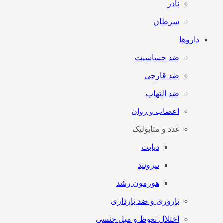
نادر
سرطان
داروها
ضد حساسیت
ضد قارچی
ضد التهاب
اعصاب و روان
غدد و متابولیک
دیابت
تیروئید
هورمون رشد
باروری و ضد بارداری
اختلال نعوظ و میل جنسی