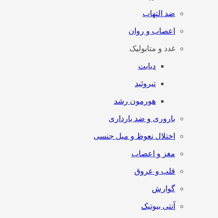
ضد التهاب
اعصاب و روان
غدد و متابولیک
دیابت
تیروئید
هورمون رشد
باروری و ضد بارداری
اختلال نعوظ و میل جنسی
مغز و اعصاب
قلب و عروق
گوارش
آنتی‌ بیوتیک