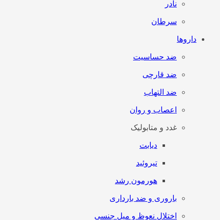
نادر
سرطان
داروها
ضد حساسیت
ضد قارچی
ضد التهاب
اعصاب و روان
غدد و متابولیک
دیابت
تیروئید
هورمون رشد
باروری و ضد بارداری
اختلال نعوظ و میل جنسی