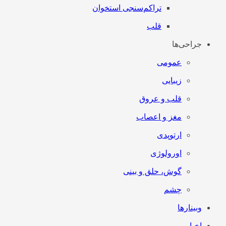
تراکم‌سنجی استخوان
قلب
جراحی‌ها
عمومی
زیبایی
قلب و عروق
مغز و اعصاب
ارتوپدی
اورولوژی
گوش، حلق و بینی
چشم
وبینارها
اخبار