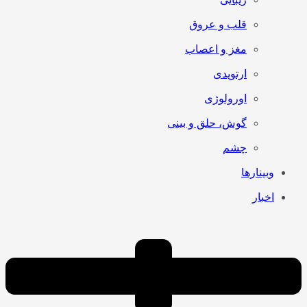
قلب و عروق
مغز و اعصاب
ارتوپدی
اورولوژی
گوش، حلق و بینی
چشم
وبینارها
اخبار