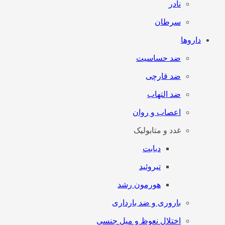
نادر
سرطان
داروها
ضد حساسیت
ضد قارچی
ضد التهاب
اعصاب و روان
غدد و متابولیک
دیابت
تیروئید
هورمون رشد
باروری و ضد بارداری
اختلال نعوظ و میل جنسی