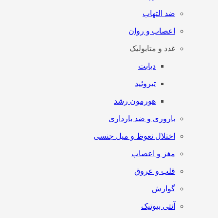
ضد التهاب
اعصاب و روان
غدد و متابولیک
دیابت
تیروئید
هورمون رشد
باروری و ضد بارداری
اختلال نعوظ و میل جنسی
مغز و اعصاب
قلب و عروق
گوارش
آنتی‌ بیوتیک