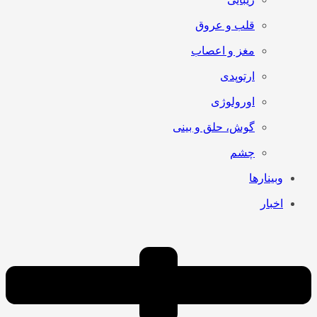
قلب و عروق
مغز و اعصاب
ارتوپدی
اورولوژی
گوش، حلق و بینی
چشم
وبینارها
اخبار