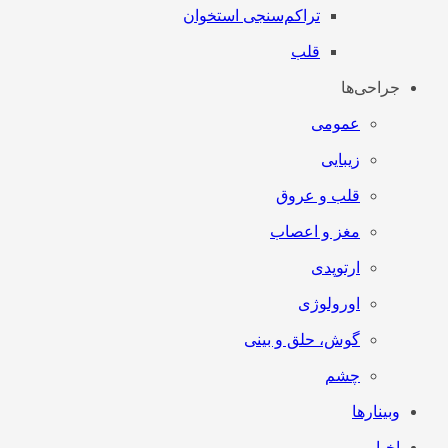
تراکم‌سنجی استخوان
قلب
جراحی‌ها
عمومی
زیبایی
قلب و عروق
مغز و اعصاب
ارتوپدی
اورولوژی
گوش، حلق و بینی
چشم
وبینارها
اخبار