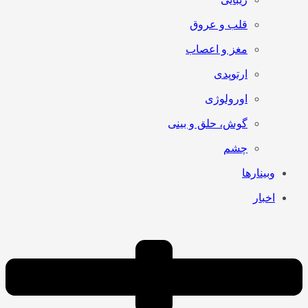
قلب و عروق
مغز و اعصاب
ارتوپدی
اورولوژی
گوش، حلق و بینی
چشم
وبینارها
اخبار