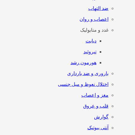
ضد التهاب
اعصاب و روان
غدد و متابولیک
دیابت
تیروئید
هورمون رشد
باروری و ضد بارداری
اختلال نعوظ و میل جنسی
مغز و اعصاب
قلب و عروق
گوارش
آنتی‌ بیوتیک