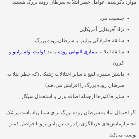
موارد ذکرشده، عوامل خطر ابتلا به سرطان روده بزرگ هستند:
جنسیت مرد
نژاد آفریقایی آمریکایی
سابقۀ خانوادگی پولیپ یا سرطان روده بزرگ
سابقۀ ابتلا به
بیماری التهابی روده
مانند
کولیت اولسراتیو
و
کرون
داشتن سندرم لینچ یا سایر اختلالات ژنتیکی (که خطر ابتلا به
سرطان روده بزرگ را افزایش می‌دهند)
سایر فاکتورها ازجمله اضافه وزن یا استعمال سیگار
اگر احتمال ابتلا به سرطان روده بزرگ برای شما زیاد باشد، پزشک
انجام آزمایش‌های غربالگری را در سنین پایین‌تر و با فواصل کمتر
توصیه می‌کند.