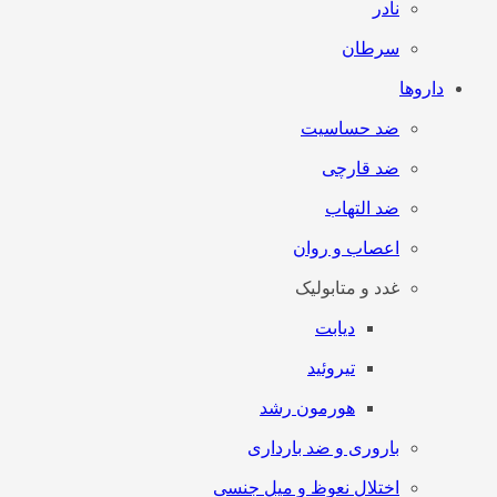
نادر
سرطان
داروها
ضد حساسیت
ضد قارچی
ضد التهاب
اعصاب و روان
غدد و متابولیک
دیابت
تیروئید
هورمون رشد
باروری و ضد بارداری
اختلال نعوظ و میل جنسی