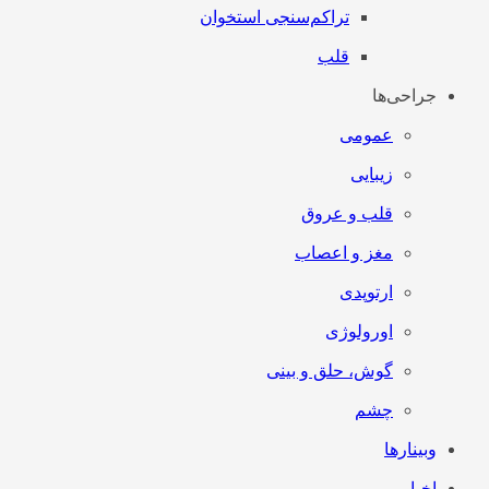
تراکم‌سنجی استخوان
قلب
جراحی‌ها
عمومی
زیبایی
قلب و عروق
مغز و اعصاب
ارتوپدی
اورولوژی
گوش، حلق و بینی
چشم
وبینارها
اخبار