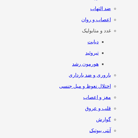
ضد التهاب
اعصاب و روان
غدد و متابولیک
دیابت
تیروئید
هورمون رشد
باروری و ضد بارداری
اختلال نعوظ و میل جنسی
مغز و اعصاب
قلب و عروق
گوارش
آنتی‌ بیوتیک