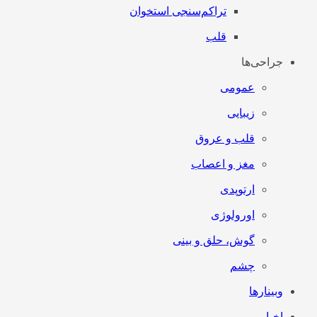
تراکم‌سنجی استخوان
قلب
جراحی‌ها
عمومی
زیبایی
قلب و عروق
مغز و اعصاب
ارتوپدی
اورولوژی
گوش، حلق و بینی
چشم
وبینارها
اخبار