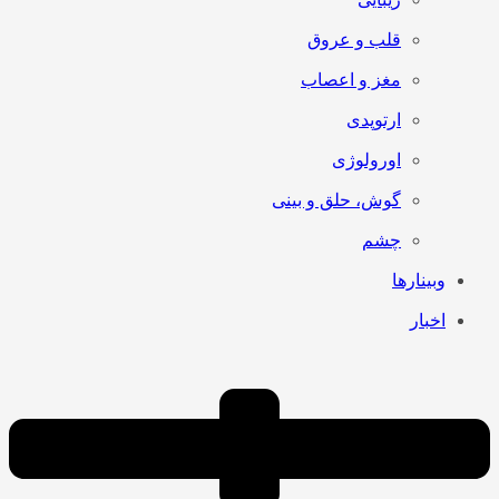
قلب و عروق
مغز و اعصاب
ارتوپدی
اورولوژی
گوش، حلق و بینی
چشم
وبینارها
اخبار