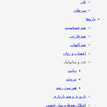
نادر
سرطان
داروها
ضد حساسیت
ضد قارچی
ضد التهاب
اعصاب و روان
غدد و متابولیک
دیابت
تیروئید
هورمون رشد
باروری و ضد بارداری
اختلال نعوظ و میل جنسی